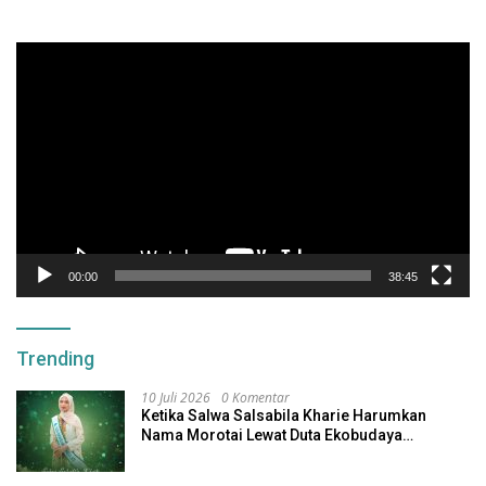
Pemutar
Video
00:00
38:45
Trending
10 Juli 2026
0 Komentar
Ketika Salwa Salsabila Kharie Harumkan
Nama Morotai Lewat Duta Ekobudaya
Indonesia