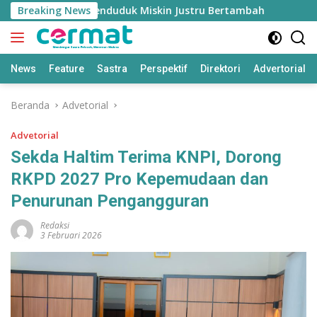
Langsung
buh Tinggi, Penduduk Miskin Justru Bertambah
Breaking News
Fahrez
ke
konten
News
Feature
Sastra
Perspektif
Direktori
Advertorial
Beranda
Advetorial
Advetorial
Sekda Haltim Terima KNPI, Dorong
RKPD 2027 Pro Kepemudaan dan
Penurunan Pengangguran
Redaksi
3 Februari 2026