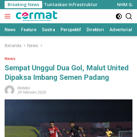
Langsung
2 Triliun untuk Tuntaskan Infrastruktur
Breaking News
NHM Gandeng 
ke
konten
News
Feature
Sastra
Perspektif
Direktori
Advertorial
Beranda
News
News
Sempat Unggul Dua Gol, Malut United
Dipaksa Imbang Semen Padang
Redaksi
20 Februari 2026