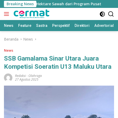
Langsung
an Jatah 7.500 Hektare Sawah dari Program Pusat
Breaking News
Bapp
ke
konten
News
Feature
Sastra
Perspektif
Direktori
Advertorial
Beranda
News
News
SSB Gamalama Sinar Utara Juara
Kompetisi Soeratin U13 Maluku Utara
Redaksi
-
Olahraga
27 Agustus 2025