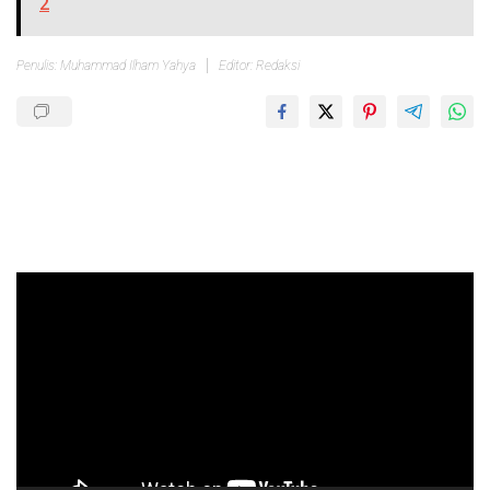
2
Penulis: Muhammad Ilham Yahya
Editor: Redaksi
Pemutar
Video