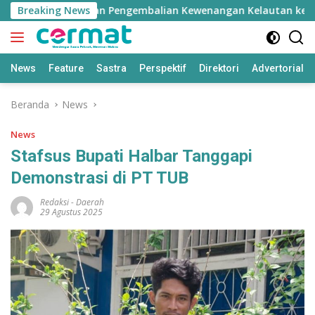
Langsung
u, Graal Suarakan Pengembalian Kewenangan Kelautan ke Pemk
Breaking News
ke
konten
News
Feature
Sastra
Perspektif
Direktori
Advertorial
Beranda
News
News
Stafsus Bupati Halbar Tanggapi
Demonstrasi di PT TUB
Redaksi
-
Daerah
29 Agustus 2025