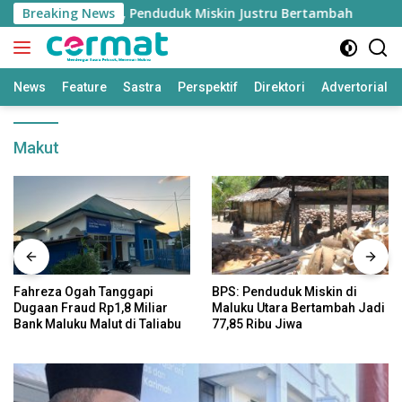
Langsung
Tumbuh Tinggi, Penduduk Miskin Justru Bertambah
Breaking News
Fa
ke
konten
News
Feature
Sastra
Perspektif
Direktori
Advertorial
Makut
Fahreza Ogah Tanggapi
BPS: Penduduk Miskin di
Dugaan Fraud Rp1,8 Miliar
Maluku Utara Bertambah Jadi
Bank Maluku Malut di Taliabu
77,85 Ribu Jiwa