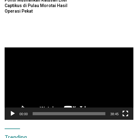
Polisi Musnahkan Ratusan Liter
Captikus di Pulau Morotai Hasil
Operasi Pekat
Pemutar
Video
00:00
38:45
Trending