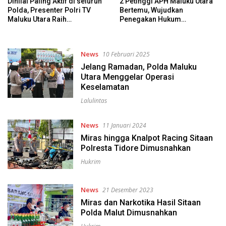
Dinilai Paling Aktif di seluruh
2 Petinggi APH Maluku Utara
Polda, Presenter Polri TV
Bertemu, Wujudkan
Maluku Utara Raih
Penegakan Hukum
Penghargaan dari Mabes
Profesional dan Berintegritas
Polri
News
10 Februari 2025
Jelang Ramadan, Polda Maluku
Utara Menggelar Operasi
Keselamatan
Lalulintas
News
11 Januari 2024
Miras hingga Knalpot Racing Sitaan
Polresta Tidore Dimusnahkan
Hukrim
News
21 Desember 2023
Miras dan Narkotika Hasil Sitaan
Polda Malut Dimusnahkan