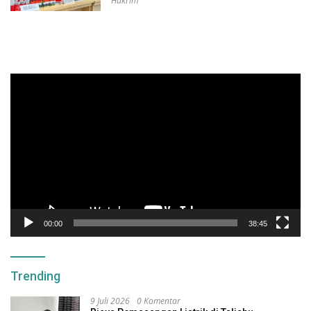
Hukrim
Pemutar
Video
00:00
38:45
Trending
9 Juli 2026
0 Komentar