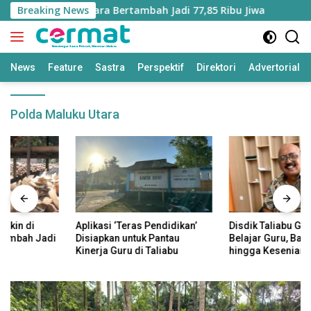
Langsung
n di Maluku Utara Bertambah Jadi 77,85 Ribu Jiwa
Breaking News
Aplik
ke
konten
News
Feature
Sastra
Perspektif
Direktori
Advertorial
Polda Maluku Utara
Aplikasi ‘Teras Pendidikan’
Disdik Taliabu Gagas Hari
Disiapkan untuk Pantau
Belajar Guru, Bahasa Daerah
Kinerja Guru di Taliabu
hingga Kesenian Masuk
Kurikulum