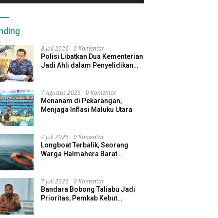
nding
8 Juli 2026
0 Komentar
Polisi Libatkan Dua Kementerian
Jadi Ahli dalam Penyelidikan
Kapal Pengangkut Ore Nikel
Tenggelam di Halteng
7 Agustus 2026
0 Komentar
Menanam di Pekarangan,
Menjaga Inflasi Maluku Utara
7 Juli 2026
0 Komentar
Longboat Terbalik, Seorang
Warga Halmahera Barat
Dilaporkan Hilang
7 Juli 2026
0 Komentar
Bandara Bobong Taliabu Jadi
Prioritas, Pemkab Kebut
Pembebasan Lahan