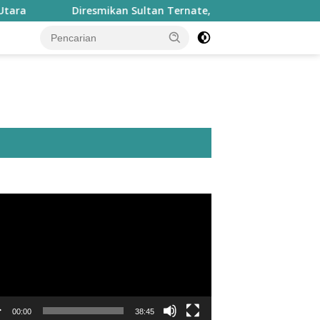
Diresmikan Sultan Ternate, Masjid Nurul Fasyah Takome Kin
utar
o
00:00
38:45