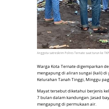
Anggota satreskrim Polres Ternate saat turun ke TKP
Warga Kota Ternate digemparkan d
mengapung di aliran sungai (kali) d
Kelurahan Tanah Tinggi, Minggu pagi
Mayat tersebut diketahui berjenis ke
7 bulan dalam kandungan. Jasad ba
mengapung di permukaan air.