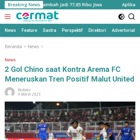
Langsung
uku Utara Bertambah Jadi 77,85 Ribu Jiwa
Breaking News
Aplikasi ‘Ter
ke
konten
News
Feature
Sastra
Perspektif
Direktori
Advertorial
Beranda
News
News
2 Gol Chino saat Kontra Arema FC
Meneruskan Tren Positif Malut United
Redaksi
4 Maret 2025