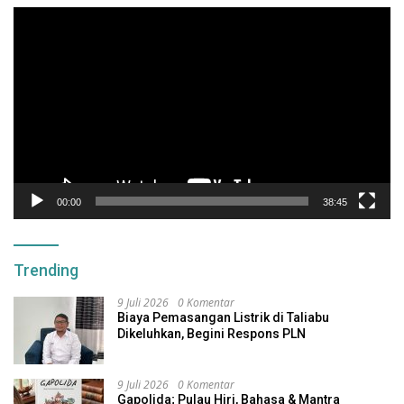
Pemutar
Video
00:00
38:45
Trending
9 Juli 2026
0 Komentar
Biaya Pemasangan Listrik di Taliabu
Dikeluhkan, Begini Respons PLN
9 Juli 2026
0 Komentar
Gapolida; Pulau Hiri, Bahasa & Mantra