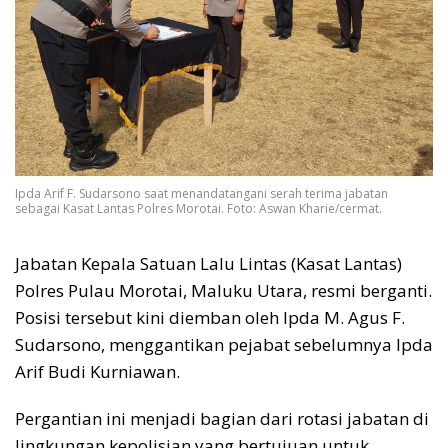
Ipda Arif F. Sudarsono saat menandatangani serah terima jabatan
sebagai Kasat Lantas Polres Morotai. Foto: Aswan Kharie/cermat.
Jabatan Kepala Satuan Lalu Lintas (Kasat Lantas)
Polres Pulau Morotai, Maluku Utara, resmi berganti.
Posisi tersebut kini diemban oleh Ipda M. Agus F.
Sudarsono, menggantikan pejabat sebelumnya Ipda
Arif Budi Kurniawan.
Pergantian ini menjadi bagian dari rotasi jabatan di
lingkungan kepolisian yang bertujuan untuk