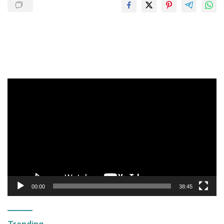
Pemutar
Video
00:00
38:45