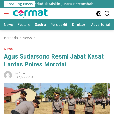
Langsung
uh Tinggi, Penduduk Miskin Justru Bertambah
Breaking News
Fahreza
ke
konten
News
Feature
Sastra
Perspektif
Direktori
Advertorial
Beranda
News
News
Agus Sudarsono Resmi Jabat Kasat
Lantas Polres Morotai
Redaksi
24 April 2026