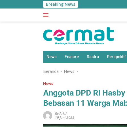
Langsung
Breaking News
Sh
ke
konten
News
Feature
Sastra
Perspektif
Beranda
News
News
Anggota DPD RI Hasby
Bebasan 11 Warga Mab
Redaksi
19 Juni 2025