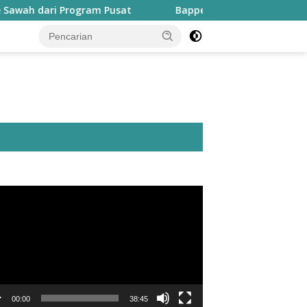
 Program Pusat
Bapperida: Taliabu Butuh Rp2 Triliun u
utar
o
00:00
38:45