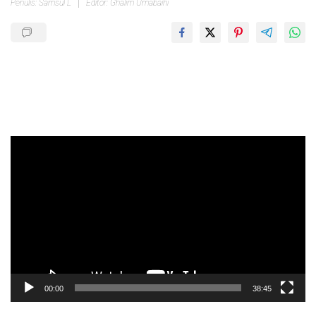
Penulis: Samsul L
Editor: Ghalim Umabaihi
Pemutar
Video
00:00
38:45