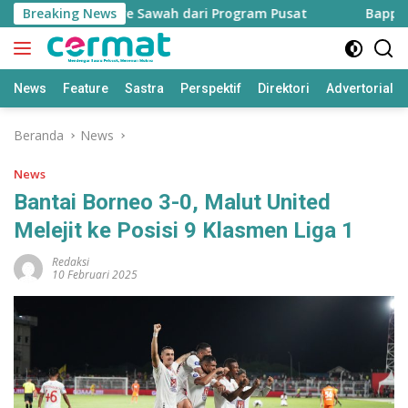
Langsung
h 7.500 Hektare Sawah dari Program Pusat
Breaking News
Bapperida: 
ke
konten
News
Feature
Sastra
Perspektif
Direktori
Advertorial
Beranda
News
News
Bantai Borneo 3-0, Malut United
Melejit ke Posisi 9 Klasmen Liga 1
Redaksi
10 Februari 2025