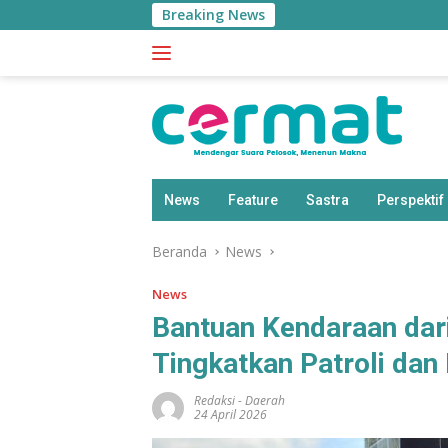
Langsung
Breaking News
ke
konten
News
Feature
Sastra
Perspektif
Beranda
News
News
Bantuan Kendaraan dari
Tingkatkan Patroli dan
Redaksi
-
Daerah
24 April 2026