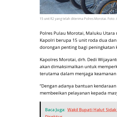
15 unit R2 yang telah diterima Polres Morotai. Foto
Polres Pulau Morotai, Maluku Utara
Kapolri berupa 15 unit roda dua dan
dorongan penting bagi peningkatan ki
Kapolres Morotai, drh. Dedi Wijay
akan dimaksimalkan untuk memperku
terutama dalam menjaga keamanan d
“Dengan adanya bantuan kendaraan i
membeeikan pelayanan kepada masyar
Baca Juga:
Wakil Bupati Halut Sid
Direktur