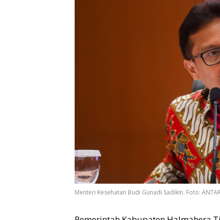
Menteri Kesehatan Budi Gunadi Sadikin. Foto: ANTA
Pemerintah Kabupaten Halmahera T