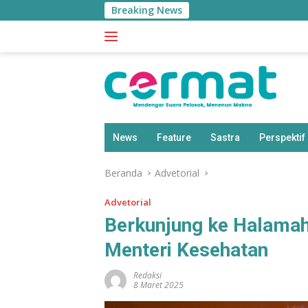
Langsung
Breaking News
ke
konten
News
Feature
Sastra
Perspektif
Beranda
Advetorial
Advetorial
Berkunjung ke Halamah
Menteri Kesehatan
Redaksi
8 Maret 2025