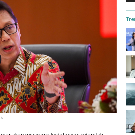
Tre
RA
imur akan menerima kedatangan sejumlah