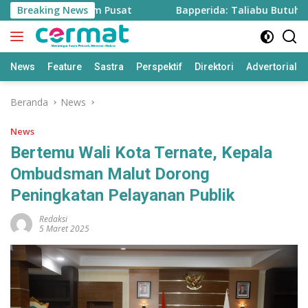
Langsung
ah dari Program Pusat
Breaking News
Bapperida: Taliabu Butuh Rp2 Tr
ke
konten
News
Feature
Sastra
Perspektif
Direktori
Advertorial
Beranda
News
News
Bertemu Wali Kota Ternate, Kepala
Ombudsman Malut Dorong
Peningkatan Pelayanan Publik
Redaksi
5 Maret 2025