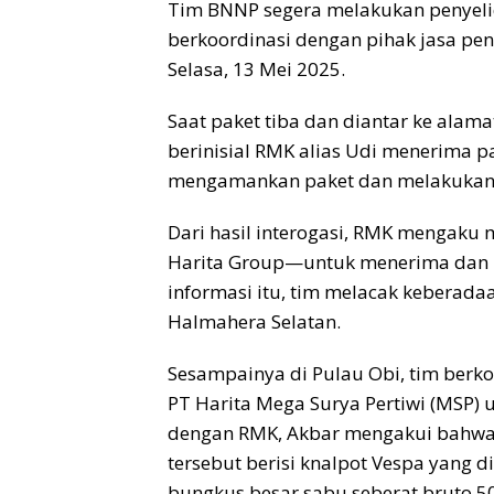
Tim BNNP segera melakukan penyelid
berkoordinasi dengan pihak jasa pen
Selasa, 13 Mei 2025.
Saat paket tiba dan diantar ke alam
berinisial RMK alias Udi menerima 
mengamankan paket dan melakukan 
Dari hasil interogasi, RMK mengak
Harita Group—untuk menerima dan 
informasi itu, tim melacak keberada
Halmahera Selatan.
Sesampainya di Pulau Obi, tim berko
PT Harita Mega Surya Pertiwi (MSP
dengan RMK, Akbar mengakui bahwa p
tersebut berisi knalpot Vespa yang 
bungkus besar sabu seberat bruto 5