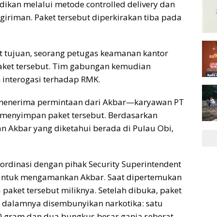
ikan melalui metode controlled delivery dan
giriman. Paket tersebut diperkirakan tiba pada
at tujuan, seorang petugas keamanan kantor
paket tersebut. Tim gabungan kemudian
interogasi terhadap RMK.
u menerima permintaan dari Akbar—karyawan PT
menyimpan paket tersebut. Berdasarkan
an Akbar yang diketahui berada di Pulau Obi,
ordinasi dengan pihak Security Superintendent
) untuk mengamankan Akbar. Saat dipertemukan
aket tersebut miliknya. Setelah dibuka, paket
di dalamnya disembunyikan narkotika: satu
0 gram dan dua bungkus besar ganja seberat