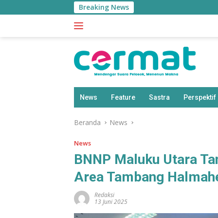
Langsung
Breaking News
ke
konten
News
Feature
Sastra
Perspektif
Beranda
News
News
BNNP Maluku Utara Ta
Area Tambang Halmahe
Redaksi
13 Juni 2025