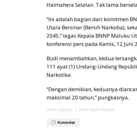
Halmahera Selatan. Tak lama bersel
“Ini adalah bagian dari komitmen
Utara Bersinar (Bersih Narkoba), s
2045,” tegas Kepala BNNP Maluku Uta
konferensi pers pada Kamis, 12 Juni 
Budi menambahkan, kedua tersangka d
111 ayat (1) Undang-Undang Republ
Narkotika.
“Dengan demikian, keduanya dianca
maksimal 20 tahun,” pungkasnya.
Penulis: Samsul L
Editor: Ghalim Umabaihi
Komentar