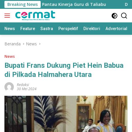
Langsung
 Disiapkan untuk Pantau Kinerja Guru di Taliabu
Breaking News
Disdik 
ke
konten
News
Feature
Sastra
Perspektif
Direktori
Advertorial
Beranda
News
News
Bupati Frans Dukung Piet Hein Babua
di Pilkada Halmahera Utara
Redaksi
30 Mei 2024