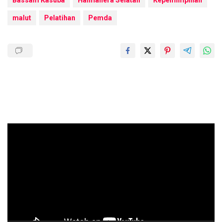
Bassam Kasuba
Halmahera Selatan
Kepemimpinan
malut
Pelatihan
Pemda
Pemutar
Video