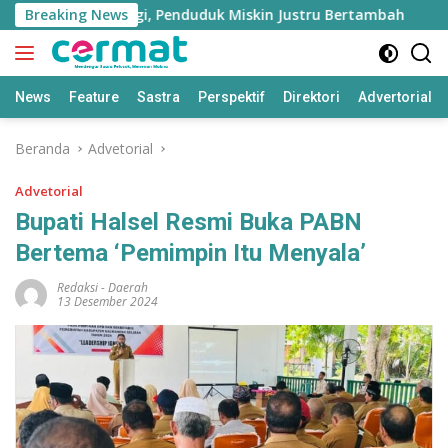
Langsung
Tumbuh Tinggi, Penduduk Miskin Justru Bertambah
Breaking News
Fa
ke
konten
News
Feature
Sastra
Perspektif
Direktori
Advertorial
Beranda
Advetorial
Advetorial
Bupati Halsel Resmi Buka PABN
Bertema ‘Pemimpin Itu Menyala’
Redaksi
-
Daerah
13 Desember 2024