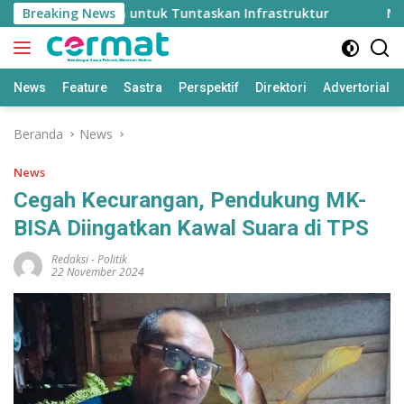
Langsung
tuh Rp2 Triliun untuk Tuntaskan Infrastruktur
Breaking News
NHM Ga
ke
konten
News
Feature
Sastra
Perspektif
Direktori
Advertorial
Beranda
News
News
Cegah Kecurangan, Pendukung MK-
BISA Diingatkan Kawal Suara di TPS
Redaksi
-
Politik
22 November 2024