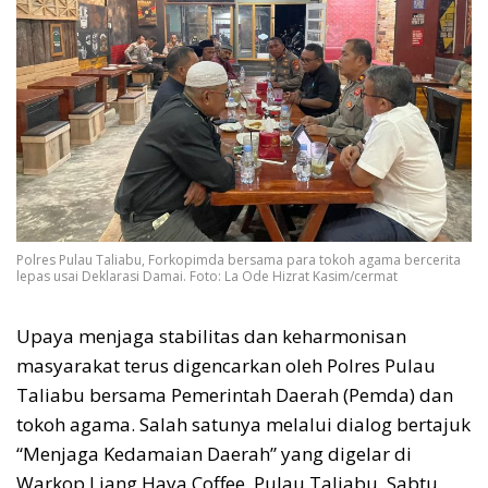
Polres Pulau Taliabu, Forkopimda bersama para tokoh agama bercerita
lepas usai Deklarasi Damai. Foto: La Ode Hizrat Kasim/cermat
Upaya menjaga stabilitas dan keharmonisan
masyarakat terus digencarkan oleh Polres Pulau
Taliabu bersama Pemerintah Daerah (Pemda) dan
tokoh agama. Salah satunya melalui dialog bertajuk
“Menjaga Kedamaian Daerah” yang digelar di
Warkop Liang Haya Coffee, Pulau Taliabu, Sabtu