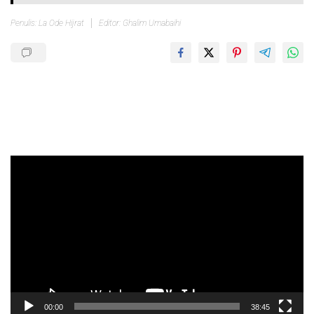
Penulis: La Ode Hijrat
Editor: Ghalim Umabaihi
Pemutar
Video
00:00
38:45