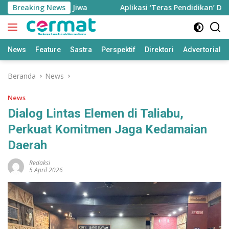
Langsung
adi 77,85 Ribu Jiwa
Breaking News
Aplikasi ‘Teras Pendidikan’ Disiapk
ke
konten
News
Feature
Sastra
Perspektif
Direktori
Advertorial
Beranda
News
News
Dialog Lintas Elemen di Taliabu,
Perkuat Komitmen Jaga Kedamaian
Daerah
Redaksi
5 April 2026