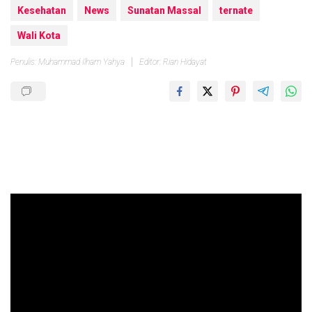
Kesehatan
News
Sunatan Massal
ternate
Wali Kota
Penulis: Muhammad Ilham Yahya
Editor: Rian Hidayat
Pemutar
Video