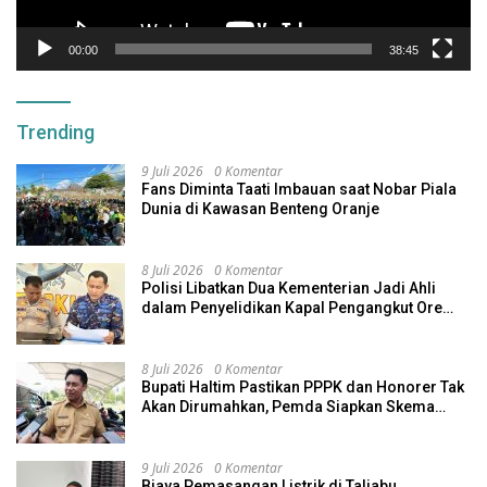
00:00
38:45
Trending
9 Juli 2026
0 Komentar
Fans Diminta Taati Imbauan saat Nobar Piala
Dunia di Kawasan Benteng Oranje
8 Juli 2026
0 Komentar
Polisi Libatkan Dua Kementerian Jadi Ahli
dalam Penyelidikan Kapal Pengangkut Ore
Nikel Tenggelam di Halteng
8 Juli 2026
0 Komentar
Bupati Haltim Pastikan PPPK dan Honorer Tak
Akan Dirumahkan, Pemda Siapkan Skema
Alternatif
9 Juli 2026
0 Komentar
Biaya Pemasangan Listrik di Taliabu