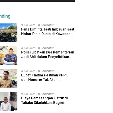
nding
9 Juli 2026
0 Komentar
Fans Diminta Taati Imbauan saat
Nobar Piala Dunia di Kawasan
Benteng Oranje
8 Juli 2026
0 Komentar
Polisi Libatkan Dua Kementerian
Jadi Ahli dalam Penyelidikan
Kapal Pengangkut Ore Nikel
Tenggelam di Halteng
8 Juli 2026
0 Komentar
Bupati Haltim Pastikan PPPK
dan Honorer Tak Akan
Dirumahkan, Pemda Siapkan
Skema Alternatif
9 Juli 2026
0 Komentar
Biaya Pemasangan Listrik di
Taliabu Dikeluhkan, Begini
Respons PLN