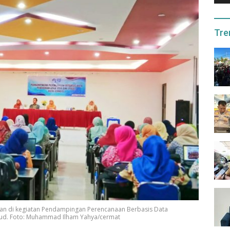
Tre
tan di kegiatan Pendampingan Perencanaan Berbasis Data
Paud. Foto: Muhammad Ilham Yahya/cermat