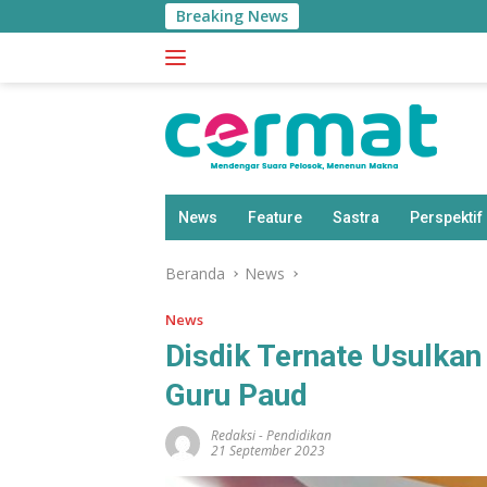
Langsung
Breaking News
ke
konten
News
Feature
Sastra
Perspektif
Beranda
News
News
Disdik Ternate Usulka
Guru Paud
Redaksi
-
Pendidikan
21 September 2023