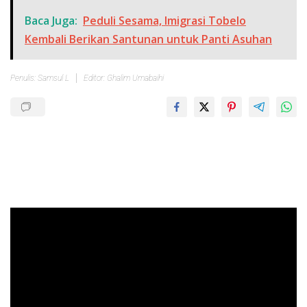
Baca Juga:
Peduli Sesama, Imigrasi Tobelo
Kembali Berikan Santunan untuk Panti Asuhan
Penulis: Samsul L
Editor: Ghalim Umabaihi
Pemutar
Video