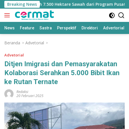
Langsung
ehilangan Jatah 7.500 Hektare Sawah dari Program Pusat
Breaking News
ke
konten
News
Feature
Sastra
Perspektif
Direktori
Advertorial
Beranda
Advetorial
Advetorial
Ditjen Imigrasi dan Pemasyarakatan
Kolaborasi Serahkan 5.000 Bibit Ikan
ke Rutan Ternate
Redaksi
20 Februari 2025