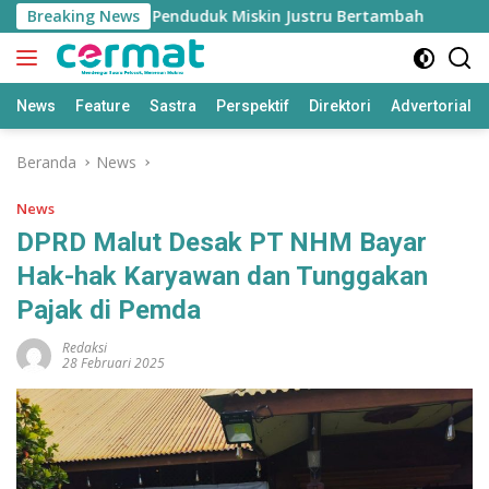
Langsung
umbuh Tinggi, Penduduk Miskin Justru Bertambah
Breaking News
Fahr
ke
konten
News
Feature
Sastra
Perspektif
Direktori
Advertorial
Beranda
News
News
DPRD Malut Desak PT NHM Bayar
Hak-hak Karyawan dan Tunggakan
Pajak di Pemda
Redaksi
28 Februari 2025