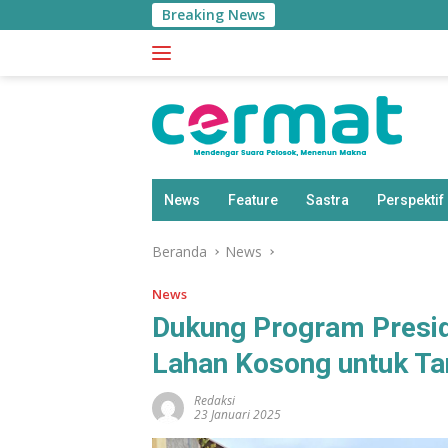
Langsung
Breaking News
ke
konten
News
Feature
Sastra
Perspektif
Beranda
News
News
Dukung Program Presid
Lahan Kosong untuk T
Redaksi
23 Januari 2025