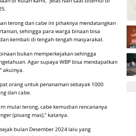
n di Rutan kami,” jelas Ivan saat ditemui di
25.
n terong dan cabe ini pihaknya mendatangkan
rtanian, sehingga para warga binaan bisa
dan kembali di tengah-tengah masyarakat.
embinaan bukan memperkejakan sehingga
ngetahuan. Agar supaya WBP bisa mendapatkan
” akuinya.
empat orang untuk penanaman sebayak 1000
ong dan cabe.
am mulai terong, cabe kemudian rencananya
nger (pisang mas),” katanya.
sejak bulan Desember 2024 lalu yang