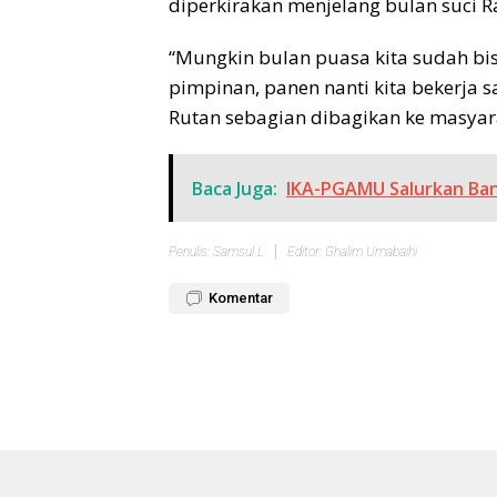
diperkirakan menjelang bulan suci 
“Mungkin bulan puasa kita sudah bisa
pimpinan, panen nanti kita bekerja
Rutan sebagian dibagikan ke masyara
Baca Juga:
IKA-PGAMU Salurkan Ba
Penulis: Samsul L
Editor: Ghalim Umabaihi
Komentar