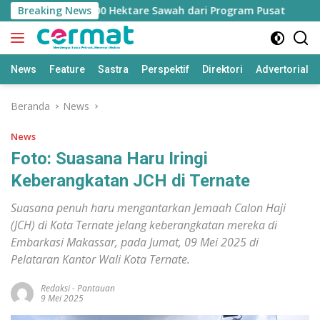
Langsung
gan Jatah 7.500 Hektare Sawah dari Program Pusat
Breaking News
Bap
ke
konten
News
Feature
Sastra
Perspektif
Direktori
Advertorial
Beranda
News
News
Foto: Suasana Haru Iringi
Keberangkatan JCH di Ternate
Suasana penuh haru mengantarkan Jemaah Calon Haji
(JCH) di Kota Ternate jelang keberangkatan mereka di
Embarkasi Makassar, pada Jumat, 09 Mei 2025 di
Pelataran Kantor Wali Kota Ternate.
Redaksi
-
Pantauan
9 Mei 2025