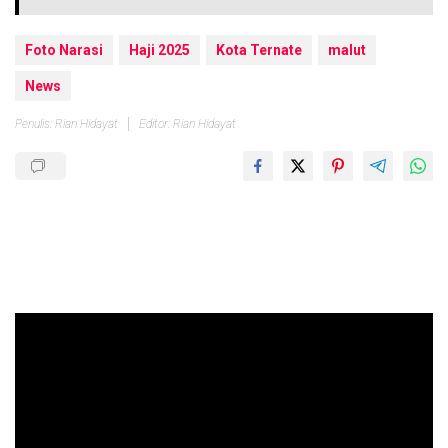
Foto Narasi
Haji 2025
Kota Ternate
malut
News
Penulis: Rian Hidayat
Editor: Rian Hidayat
Pemutar
Video