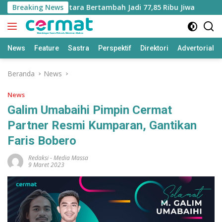
Langsung
kin di Maluku Utara Bertambah Jadi 77,85 Ribu Jiwa
Breaking News
Apl
ke
konten
News
Feature
Sastra
Perspektif
Direktori
Advertorial
Beranda
News
News
Galim Umabaihi Pimpin Cermat
Partner Resmi Kumparan, Gantikan
Faris Bobero
Redaksi
-
Media Massa
9 Maret 2023