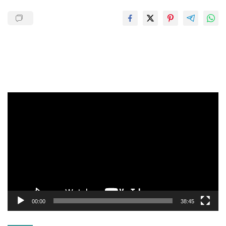
Pemutar
Video
00:00
38:45