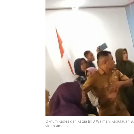
Oknum Kades dan Ketua BPD Waiman, Kepulauan Sula,
video amatir.