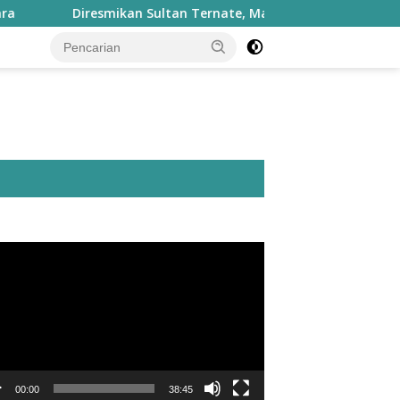
Diresmikan Sultan Ternate, Masjid Nurul Fasyah Takome Kin
utar
o
00:00
38:45