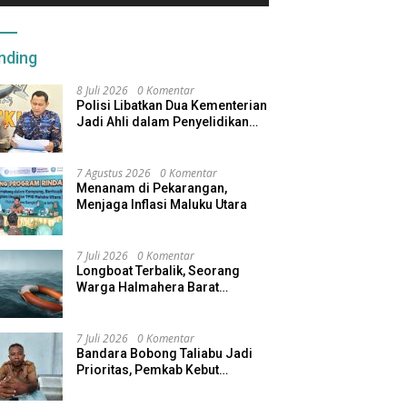
nding
8 Juli 2026
0 Komentar
Polisi Libatkan Dua Kementerian
Jadi Ahli dalam Penyelidikan
Kapal Pengangkut Ore Nikel
Tenggelam di Halteng
7 Agustus 2026
0 Komentar
Menanam di Pekarangan,
Menjaga Inflasi Maluku Utara
7 Juli 2026
0 Komentar
Longboat Terbalik, Seorang
Warga Halmahera Barat
Dilaporkan Hilang
7 Juli 2026
0 Komentar
Bandara Bobong Taliabu Jadi
Prioritas, Pemkab Kebut
Pembebasan Lahan