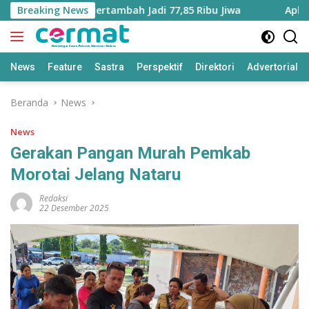
Langsung
Maluku Utara Bertambah Jadi 77,85 Ribu Jiwa
Breaking News
Aplikasi 
ke
konten
News
Feature
Sastra
Perspektif
Direktori
Advertorial
Beranda
News
News
Gerakan Pangan Murah Pemkab
Morotai Jelang Nataru
Redaksi
22 Desember 2025