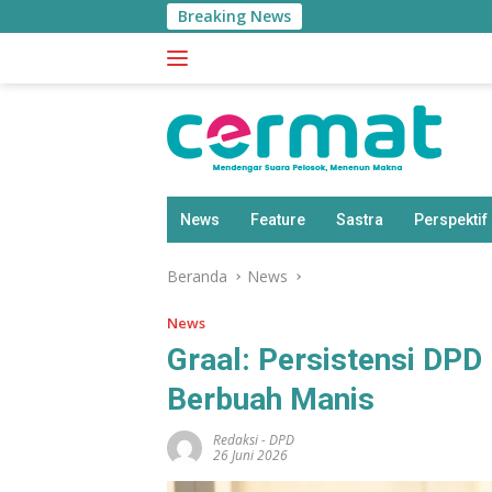
Langsung
Breaking News
Diresmikan 
ke
konten
News
Feature
Sastra
Perspektif
Beranda
News
News
Graal: Persistensi DPD
Berbuah Manis
Redaksi
-
DPD
26 Juni 2026