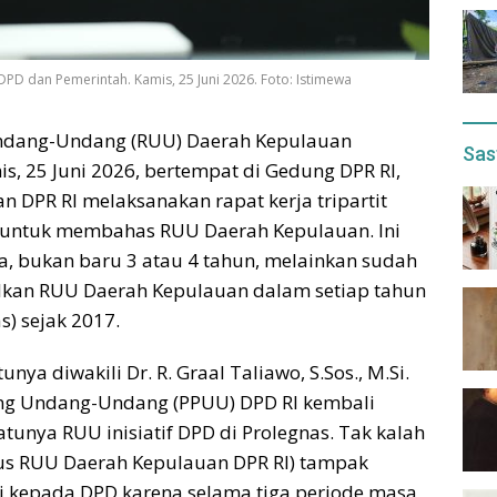
D dan Pemerintah. Kamis, 25 Juni 2026. Foto: Istimewa
 Undang-Undang (RUU) Daerah Kepulauan
Sas
, 25 Juni 2026, bertempat di Gedung DPR RI,
 DPR RI melaksanakan rapat kerja tripartit
a untuk membahas RUU Daerah Kepulauan. Ini
a, bukan baru 3 atau 4 tahun, melainkan sudah
lkan RUU Daerah Kepulauan dalam setiap tahun
s) sejak 2017.
nya diwakili Dr. R. Graal Taliawo, S.Sos., M.Si.
ang Undang-Undang (PPUU) DPD RI kembali
unya RUU inisiatif DPD di Prolegnas. Tak kalah
sus RUU Daerah Kepulauan DPR RI) tampak
si kepada DPD karena selama tiga periode masa