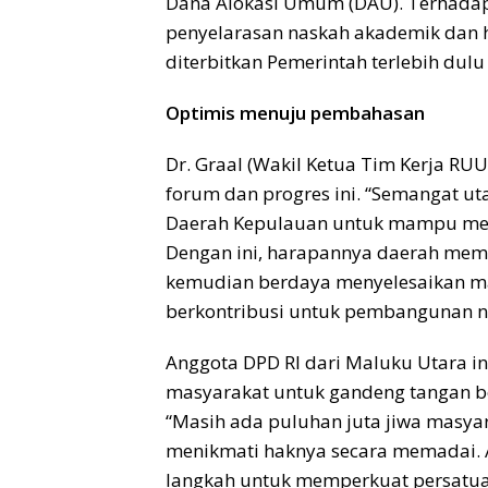
Dana Alokasi Umum (DAU). Terhadap
penyelarasan naskah akademik dan h
diterbitkan Pemerintah terlebih dul
Optimis menuju pembahasan
Dr. Graal (Wakil Ketua Tim Kerja R
forum dan progres ini. “Semangat 
Daerah Kepulauan untuk mampu men
Dengan ini, harapannya daerah memi
kemudian berdaya menyelesaikan 
berkontribusi untuk pembangunan nas
Anggota DPD RI dari Maluku Utara 
masyarakat untuk gandeng tangan be
“Masih ada puluhan juta jiwa masya
menikmati haknya secara memadai. 
langkah untuk memperkuat persatu