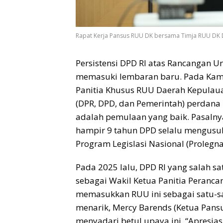
Rapat Kerja Pansus RUU DK bersama Timja RUU DK DP
Persistensi DPD RI atas Rancangan
memasuki lembaran baru. Pada Kamis
Panitia Khusus RUU Daerah Kepulauan
(DPR, DPD, dan Pemerintah) perdan
adalah pemulaan yang baik. Pasalny
hampir 9 tahun DPD selalu mengusu
Program Legislasi Nasional (Prolegna
Pada 2025 lalu, DPD RI yang salah satu
sebagai Wakil Ketua Panitia Peranc
memasukkan RUU ini sebagai satu-sat
menarik, Mercy Barends (Ketua Pan
menyadari betul upaya ini. “Apresia