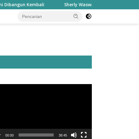
mbali
Sherly Waswas Malut Kehilangan Jatah 7.500 Hek
utar
o
00:00
38:45