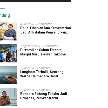
nding
8 Juli 2026
0 Komentar
Polisi Libatkan Dua Kementerian
Jadi Ahli dalam Penyelidikan
Kapal Pengangkut Ore Nikel
Tenggelam di Halteng
7 Agustus 2026
0 Komentar
Diresmikan Sultan Ternate,
Masjid Nurul Fasyah Takome
Kini Dibangun Kembali
7 Juli 2026
0 Komentar
Longboat Terbalik, Seorang
Warga Halmahera Barat
Dilaporkan Hilang
7 Juli 2026
0 Komentar
Bandara Bobong Taliabu Jadi
Prioritas, Pemkab Kebut
Pembebasan Lahan