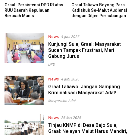
Graal: Persistensi DPD RI atas
Graal Taliawo Boyong Para
RUU Daerah Kepulauan
Kadishub Se-Malut Audiensi
Berbuah Manis
dengan Ditjen Perhubungan
News
4 Juni 2026
Kunjungi Sula, Graal: Masyarakat
Sudah Tampak Frustrasi, Mari
Gabung Jurus
DPD
News
4 Juni 2026
Graal Taliawo: Jangan Gampang
Kriminalisasi Masyarakat Adat!
Masyarakat Adat
News
26 Mei 2026
Tinjau KNMP di Desa Bajo Sula,
Graal: Nelayan Malut Harus Mandiri,