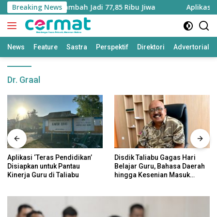
Langsung
ku Utara Bertambah Jadi 77,85 Ribu Jiwa
Breaking News
Aplikasi ‘Tera
ke
konten
News
Feature
Sastra
Perspektif
Direktori
Advertorial
Dr. Graal
Aplikasi ‘Teras Pendidikan’
Disdik Taliabu Gagas Hari
Disiapkan untuk Pantau
Belajar Guru, Bahasa Daerah
Kinerja Guru di Taliabu
hingga Kesenian Masuk
Kurikulum