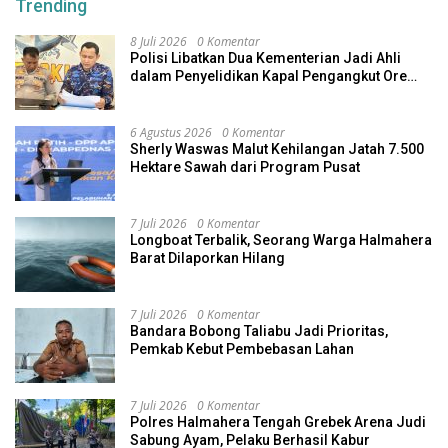
Trending
8 Juli 2026
0 Komentar
Polisi Libatkan Dua Kementerian Jadi Ahli
dalam Penyelidikan Kapal Pengangkut Ore
Nikel Tenggelam di Halteng
6 Agustus 2026
0 Komentar
Sherly Waswas Malut Kehilangan Jatah 7.500
Hektare Sawah dari Program Pusat
7 Juli 2026
0 Komentar
Longboat Terbalik, Seorang Warga Halmahera
Barat Dilaporkan Hilang
7 Juli 2026
0 Komentar
Bandara Bobong Taliabu Jadi Prioritas,
Pemkab Kebut Pembebasan Lahan
7 Juli 2026
0 Komentar
Polres Halmahera Tengah Grebek Arena Judi
Sabung Ayam, Pelaku Berhasil Kabur