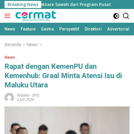
Langsung
tah 7.500 Hektare Sawah dari Program Pusat
Breaking News
Bapperida
ke
konten
News
Feature
Sastra
Perspektif
Direktori
Advertorial
Beranda
News
News
Rapat dengan KemenPU dan
Kemenhub: Graal Minta Atensi Isu di
Maluku Utara
Redaksi
-
DPD
2 Juli 2026