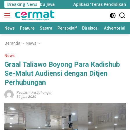
Langsung
77,85 Ribu Jiwa
Breaking News
Aplikasi ‘Teras Pendidikan’ Disiapkan u
ke
konten
News
Feature
Sastra
Perspektif
Direktori
Advertorial
Beranda
News
News
Graal Taliawo Boyong Para Kadishub
Se-Malut Audiensi dengan Ditjen
Perhubungan
Redaksi
-
Perbuhungan
16 Juni 2026