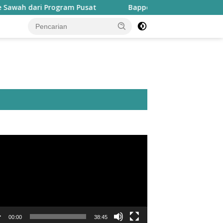
rogram Pusat
Bapperida: Taliabu Butuh Rp2 Triliun unt
utar
o
00:00
38:45