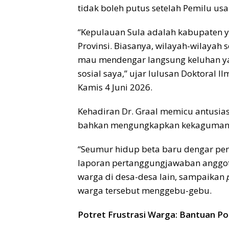
tidak boleh putus setelah Pemilu usai
“Kepulauan Sula adalah kabupaten ya
Provinsi. Biasanya, wilayah-wilayah 
mau mendengar langsung keluhan ya
sosial saya,” ujar lulusan Doktoral I
Kamis 4 Juni 2026.
Kehadiran Dr. Graal memicu antusias
bahkan mengungkapkan kekagumannya
“Seumur hidup beta baru dengar penje
laporan pertanggungjawaban anggota 
warga di desa-desa lain, sampaikan
warga tersebut menggebu-gebu.
Potret Frustrasi Warga: Bantuan Pol