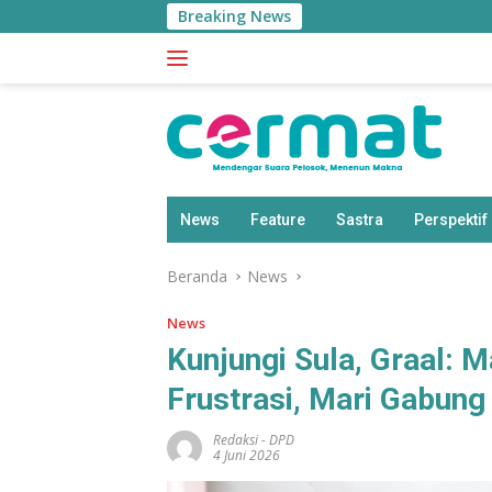
Langsung
Breaking News
She
ke
konten
News
Feature
Sastra
Perspektif
Beranda
News
News
Kunjungi Sula, Graal:
Frustrasi, Mari Gabung
Redaksi
-
DPD
4 Juni 2026