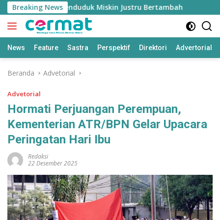
Langsung
uh Tinggi, Penduduk Miskin Justru Bertambah
Breaking News
Fahrez
ke
konten
News
Feature
Sastra
Perspektif
Direktori
Advertorial
Beranda
Advetorial
Advetorial
Hormati Perjuangan Perempuan,
Kementerian ATR/BPN Gelar Upacara
Peringatan Hari Ibu
Redaksi
22 Desember 2025