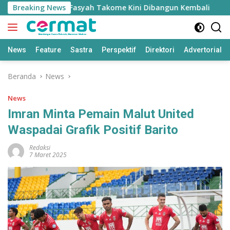
Langsung
 Masjid Nurul Fasyah Takome Kini Dibangun Kembali
Breaking News
Sh
ke
konten
News
Feature
Sastra
Perspektif
Direktori
Advertorial
Beranda
News
News
Imran Minta Pemain Malut United
Waspadai Grafik Positif Barito
Redaksi
7 Maret 2025