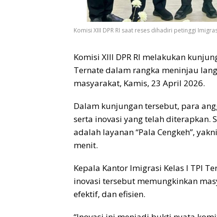
Komisi XIII DPR RI saat reses dihadiri petinggi Imigra
Komisi XIII DPR RI melakukan kunjunga
Ternate dalam rangka meninjau lan
masyarakat, Kamis, 23 April 2026.
Dalam kunjungan tersebut, para ang
serta inovasi yang telah diterapkan.
adalah layanan “Pala Cengkeh”, yak
menit.
Kepala Kantor Imigrasi Kelas I TPI 
inovasi tersebut memungkinkan mas
efektif, dan efisien.
“Inovasi ini menjadi bukti nyata ko