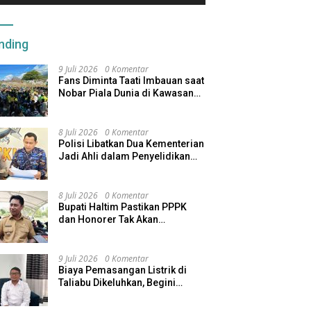
nding
9 Juli 2026
0 Komentar
Fans Diminta Taati Imbauan saat
Nobar Piala Dunia di Kawasan
Benteng Oranje
8 Juli 2026
0 Komentar
Polisi Libatkan Dua Kementerian
Jadi Ahli dalam Penyelidikan
Kapal Pengangkut Ore Nikel
Tenggelam di Halteng
8 Juli 2026
0 Komentar
Bupati Haltim Pastikan PPPK
dan Honorer Tak Akan
Dirumahkan, Pemda Siapkan
Skema Alternatif
9 Juli 2026
0 Komentar
Biaya Pemasangan Listrik di
Taliabu Dikeluhkan, Begini
Respons PLN