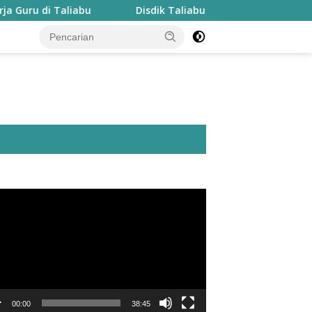
Taliabu
Disdik Taliabu Gagas Hari Belajar Guru, Bahas
utar
o
00:00
38:45