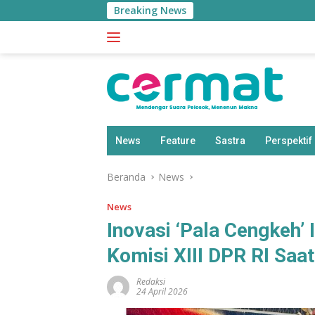
Langsung
Breaking News
Apli
ke
konten
News
Feature
Sastra
Perspektif
Beranda
News
News
Inovasi ‘Pala Cengkeh’ 
Komisi XIII DPR RI Saa
Redaksi
24 April 2026