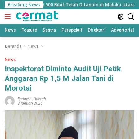
Langsung
asi Mangrove, 36.500 Bibit Telah Ditanam di Maluku Utara
Breaking News
ke
konten
News
Feature
Sastra
Perspektif
Direktori
Advertorial
Beranda
News
News
Inspektorat Diminta Audit Uji Petik
Anggaran Rp 1,5 M Jalan Tani di
Morotai
Redaksi
-
Daerah
3 Januari 2026