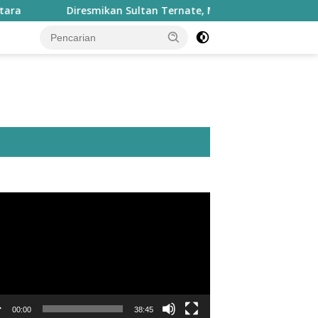
Diresmikan Sultan Ternate, Masjid Nurul Fasyah Takome 
utar
o
00:00
38:45