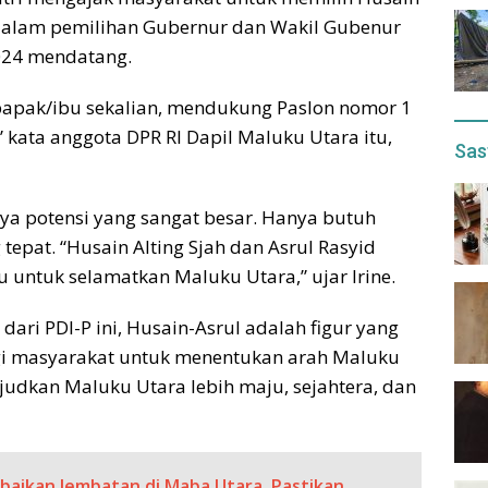
, dalam pemilihan Gubernur dan Wakil Gubenur
024 mendatang.
 bapak/ibu sekalian, mendukung Paslon nomor 1
 kata anggota DPR RI Dapil Maluku Utara itu,
Sas
ya potensi yang sangat besar. Hanya butuh
epat. “Husain Alting Sjah dan Asrul Rasyid
untuk selamatkan Maluku Utara,” ujar Irine.
dari PDI-P ini, Husain-Asrul adalah figur yang
bagi masyarakat untuk menentukan arah Maluku
judkan Maluku Utara lebih maju, sejahtera, dan
rbaikan Jembatan di Maba Utara, Pastikan