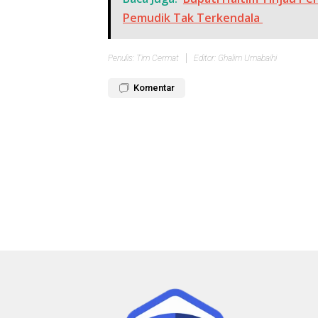
Pemudik Tak Terkendala
Penulis: Tim Cermat
Editor: Ghalim Umabaihi
Komentar