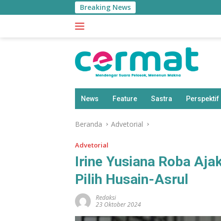
Langsung
Breaking News
ke
konten
News
Feature
Sastra
Perspektif
Beranda
Advetorial
Advetorial
Irine Yusiana Roba Aj
Pilih Husain-Asrul
Redaksi
23 Oktober 2024