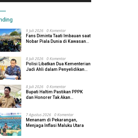
nding
9 Juli 2026
0 Komentar
Fans Diminta Taati Imbauan saat
Nobar Piala Dunia di Kawasan
Benteng Oranje
8 Juli 2026
0 Komentar
Polisi Libatkan Dua Kementerian
Jadi Ahli dalam Penyelidikan
Kapal Pengangkut Ore Nikel
Tenggelam di Halteng
8 Juli 2026
0 Komentar
Bupati Haltim Pastikan PPPK
dan Honorer Tak Akan
Dirumahkan, Pemda Siapkan
Skema Alternatif
7 Agustus 2026
0 Komentar
Menanam di Pekarangan,
Menjaga Inflasi Maluku Utara