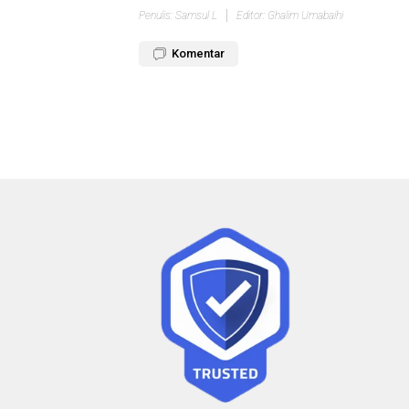
Penulis: Samsul L
Editor: Ghalim Umabaihi
Komentar