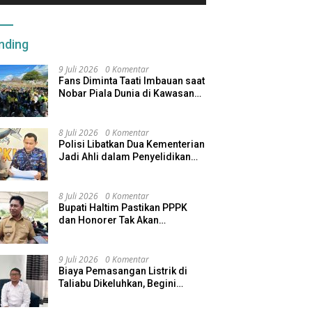
nding
9 Juli 2026
0 Komentar
Fans Diminta Taati Imbauan saat
Nobar Piala Dunia di Kawasan
Benteng Oranje
8 Juli 2026
0 Komentar
Polisi Libatkan Dua Kementerian
Jadi Ahli dalam Penyelidikan
Kapal Pengangkut Ore Nikel
Tenggelam di Halteng
8 Juli 2026
0 Komentar
Bupati Haltim Pastikan PPPK
dan Honorer Tak Akan
Dirumahkan, Pemda Siapkan
Skema Alternatif
9 Juli 2026
0 Komentar
Biaya Pemasangan Listrik di
Taliabu Dikeluhkan, Begini
Respons PLN