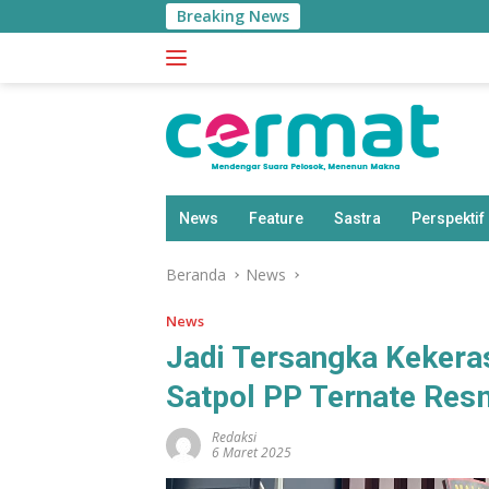
Langsung
Breaking News
BPS: Pe
ke
konten
News
Feature
Sastra
Perspektif
Beranda
News
News
Jadi Tersangka Kekera
Satpol PP Ternate Resm
Redaksi
6 Maret 2025