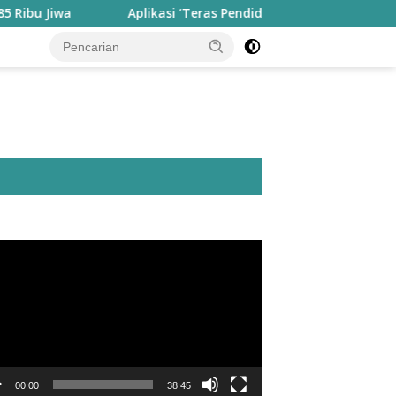
Aplikasi ‘Teras Pendidikan’ Disiapkan untuk Pantau Kine
utar
o
00:00
38:45