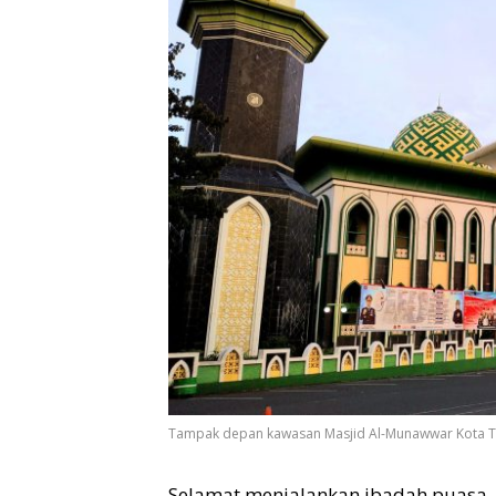
Tampak depan kawasan Masjid Al-Munawwar Kota Ter
Selamat menjalankan ibadah puasa. H