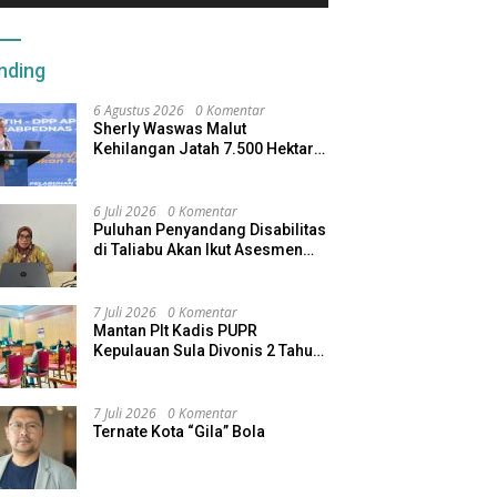
nding
6 Agustus 2026
0 Komentar
Sherly Waswas Malut
Kehilangan Jatah 7.500 Hektare
Sawah dari Program Pusat
6 Juli 2026
0 Komentar
Puluhan Penyandang Disabilitas
di Taliabu Akan Ikut Asesmen
dari Kemensos
7 Juli 2026
0 Komentar
Mantan Plt Kadis PUPR
Kepulauan Sula Divonis 2 Tahun
Penjara, Direktur CV SBU
Dihukum 4 Tahun
7 Juli 2026
0 Komentar
Ternate Kota “Gila” Bola