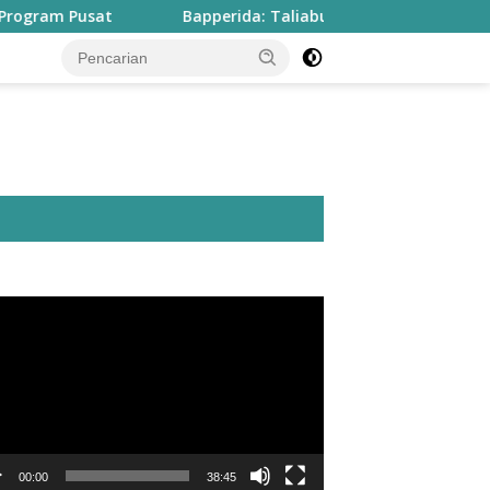
Bapperida: Taliabu Butuh Rp2 Triliun untuk Tuntaskan
utar
o
00:00
38:45