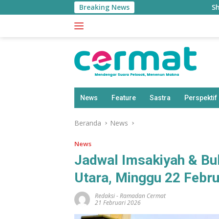
Langsung
Breaking News
Sherly Waswas M
ke
konten
News
Feature
Sastra
Perspektif
Beranda
News
News
Jadwal Imsakiyah & Bu
Utara, Minggu 22 Febru
Redaksi
-
Ramadan Cermat
21 Februari 2026