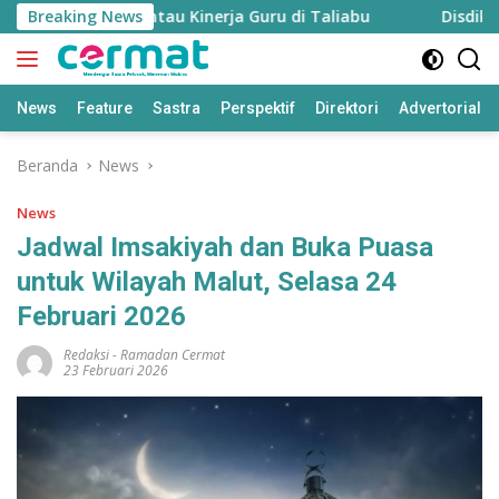
Langsung
kan untuk Pantau Kinerja Guru di Taliabu
Breaking News
Disdik Taliab
ke
konten
News
Feature
Sastra
Perspektif
Direktori
Advertorial
Beranda
News
News
Jadwal Imsakiyah dan Buka Puasa
untuk Wilayah Malut, Selasa 24
Februari 2026
Redaksi
-
Ramadan Cermat
23 Februari 2026