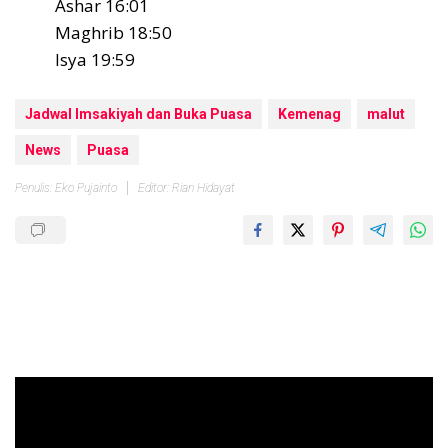
Ashar 16:01
Maghrib 18:50
Isya 19:59
Jadwal Imsakiyah dan Buka Puasa
Kemenag
malut
News
Puasa
Penulis: Eko Pujainto
Editor: Rian Hidayat
Pemutar
Video