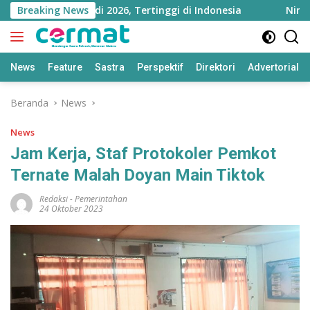
Langsung
ara Melejit di 2026, Tertinggi di Indonesia
Breaking News
Ningsi De
ke
konten
News
Feature
Sastra
Perspektif
Direktori
Advertorial
Beranda
News
News
Jam Kerja, Staf Protokoler Pemkot
Ternate Malah Doyan Main Tiktok
Redaksi
-
Pemerintahan
24 Oktober 2023