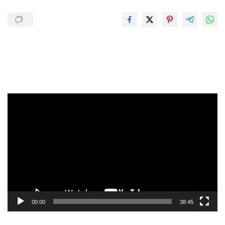
Pemutar
Video
00:00
38:45