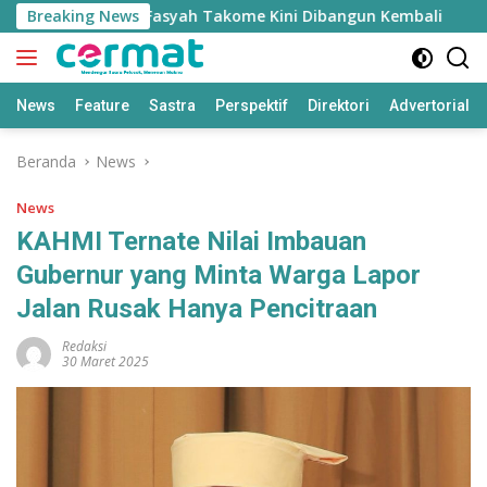
Langsung
 Masjid Nurul Fasyah Takome Kini Dibangun Kembali
Breaking News
Sh
ke
konten
News
Feature
Sastra
Perspektif
Direktori
Advertorial
Beranda
News
News
KAHMI Ternate Nilai Imbauan
Gubernur yang Minta Warga Lapor
Jalan Rusak Hanya Pencitraan
Redaksi
30 Maret 2025