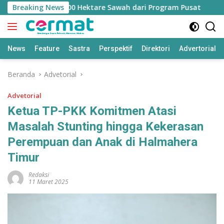
Langsung
ngan Jatah 7.500 Hektare Sawah dari Program Pusat
Breaking News
Ba
ke
konten
News
Feature
Sastra
Perspektif
Direktori
Advertorial
Beranda
Advetorial
Advetorial
Ketua TP-PKK Komitmen Atasi
Masalah Stunting hingga Kekerasan
Perempuan dan Anak di Halmahera
Timur
Redaksi
11 Maret 2025