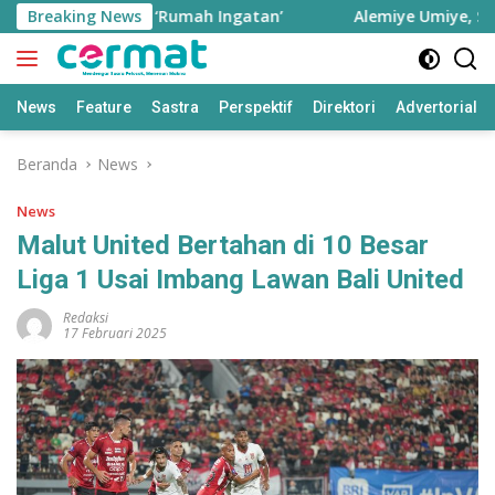
Langsung
rnate sebagai ‘Rumah Ingatan’
Breaking News
Alemiye Umiye, Seiyan
ke
konten
News
Feature
Sastra
Perspektif
Direktori
Advertorial
Beranda
News
News
Malut United Bertahan di 10 Besar
Liga 1 Usai Imbang Lawan Bali United
Redaksi
17 Februari 2025