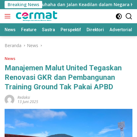
Langsung
ie: Falsafah Hatuhaha dan Jalan Keadilan dalam Negara Hukum
Breaking News
ke
konten
News
Feature
Sastra
Perspektif
Direktori
Advertorial
Beranda
News
News
Manajemen Malut United Tegaskan
Renovasi GKR dan Pembangunan
Training Ground Tak Pakai APBD
Redaksi
13 Juni 2025