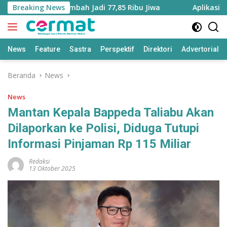
Langsung
u Utara Bertambah Jadi 77,85 Ribu Jiwa
Breaking News
Aplikasi ‘Teras
ke
konten
News
Feature
Sastra
Perspektif
Direktori
Advertorial
Beranda
News
News
Mantan Kepala Bappeda Taliabu Akan
Dilaporkan ke Polisi, Diduga Tutupi
Informasi Pinjaman Rp 115 Miliar
Redaksi
13 Oktober 2025