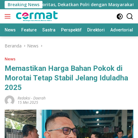
Langsung
 7 Program Prioritas, Dekatkan Polri dengan Masyarakat
Breaking News
ke
konten
News
Feature
Sastra
Perspektif
Direktori
Advertorial
Beranda
News
News
Memastikan Harga Bahan Pokok di
Morotai Tetap Stabil Jelang Iduladha
2025
Redaksi
-
Daerah
15 Mei 2025