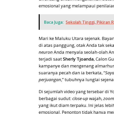
emosional yang melampaui penilaian
Baca Juga:
Sekolah Tinggi, Pikiran
Mari ke Maluku Utara sejenak. Bayan
di atas panggung, otak Anda tak se
neuron
Anda menyala seolah-olah And
terjadi saat
Sherly Tjoanda
, Calon G
kampanye dan mengenang almarhum s
suaranya pecah dan ia berkata, “
Saya
perjuangan
,” tubuhnya lunglai sejen
Di sejumlah video yang tersebar di 
berbagai sudut:
close-up
wajah,
zoo
yang ikut diam terpaku. Ini jelas lebi
emosional. Penonton tidak hanya men