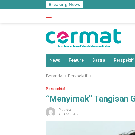
Langsung
Breaking News
Aplikasi ‘Te
ke
konten
News
Feature
Sastra
Perspektif
Beranda
Perspektif
Perspektif
“Menyimak” Tangisan G
Redaksi
16 April 2025