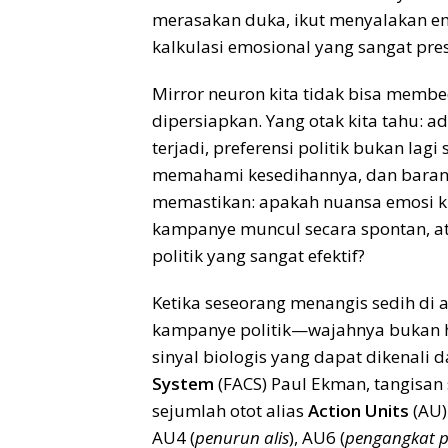
merasakan duka, ikut menyalakan em
kalkulasi emosional yang sangat pres
Mirror neuron kita tidak bisa membe
dipersiapkan. Yang otak kita tahu: ad
terjadi, preferensi politik bukan lagi 
memahami kesedihannya, dan barangk
memastikan: apakah nuansa emosi ku
kampanye muncul secara spontan, at
politik yang sangat efektif?
Ketika seseorang menangis sedih d
kampanye politik—wajahnya bukan 
sinyal biologis yang dapat dikenali 
System
(FACS) Paul Ekman, tangisan 
sejumlah otot alias
Action Units
(AU)
AU4 (
penurun alis
), AU6 (
pengangkat p