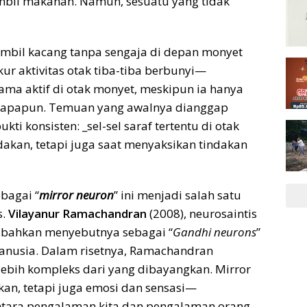
mbil makanan. Namun, sesuatu yang tidak
gambil kacang tanpa sengaja di depan monyet
ur aktivitas otak tiba-tiba berbunyi—
ma aktif di otak monyet, meskipun ia hanya
n apapun. Temuan yang awalnya dianggap
ti konsisten: _sel-sel saraf tertentu di otak
dakan, tetapi juga saat menyaksikan tindakan
bagai “
mirror neuron
” ini menjadi salah satu
s.
Vilayanur Ramachandran
(2008), neurosaintis
 bahkan menyebutnya sebagai “
Gandhi neurons
”
anusia. Dalam risetnya, Ramachandran
lebih kompleks dari yang dibayangkan. Mirror
an, tetapi juga emosi dan sensasi—
ntara pengalaman kita dan pengalaman orang