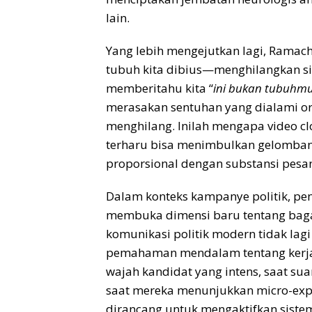
lain.
Yang lebih mengejutkan lagi, Rama
tubuh kita dibius—menghilangkan si
memberitahu kita “
ini bukan tubuhmu
merasakan sentuhan yang dialami oran
menghilang. Inilah mengapa video clo
terharu bisa menimbulkan gelombang 
proporsional dengan substansi pesa
Dalam konteks kampanye politik, pe
membuka dimensi baru tentang bagaim
komunikasi politik modern tidak lagi
pemahaman mendalam tentang kerja 
wajah kandidat yang intens, saat su
saat mereka menunjukkan micro-expr
dirancang untuk mengaktifkan sistem