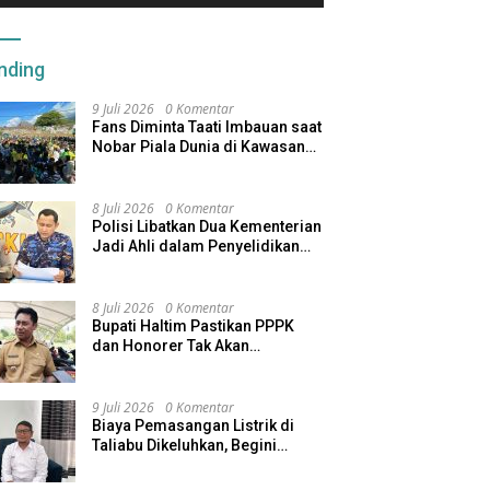
nding
9 Juli 2026
0 Komentar
Fans Diminta Taati Imbauan saat
Nobar Piala Dunia di Kawasan
Benteng Oranje
8 Juli 2026
0 Komentar
Polisi Libatkan Dua Kementerian
Jadi Ahli dalam Penyelidikan
Kapal Pengangkut Ore Nikel
Tenggelam di Halteng
8 Juli 2026
0 Komentar
Bupati Haltim Pastikan PPPK
dan Honorer Tak Akan
Dirumahkan, Pemda Siapkan
Skema Alternatif
9 Juli 2026
0 Komentar
Biaya Pemasangan Listrik di
Taliabu Dikeluhkan, Begini
Respons PLN