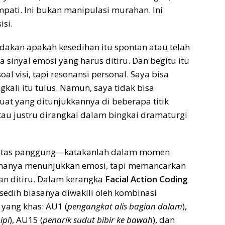
pati. Ini bukan manipulasi murahan. Ini
isi.
dakan apakah kesedihan itu spontan atau telah
a sinyal emosi yang harus ditiru. Dan begitu itu
soal visi, tapi resonansi personal. Saya bisa
ali itu tulus. Namun, saya tidak bisa
at yang ditunjukkannya di beberapa titik
au justru dirangkai dalam bingkai dramaturgi
i atas panggung—katakanlah dalam momen
hanya menunjukkan emosi, tapi memancarkan
dan ditiru. Dalam kerangka
Facial Action Coding
sedih biasanya diwakili oleh kombinasi
 yang khas: AU1 (
pengangkat alis bagian dalam
),
ipi
), AU15 (
penarik sudut bibir ke bawah
), dan