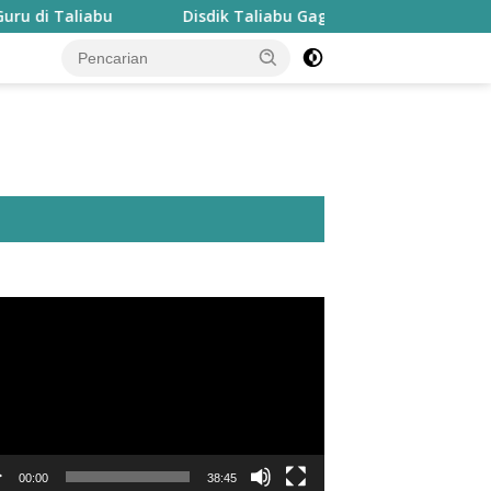
Disdik Taliabu Gagas Hari Belajar Guru, Bahasa Daerah
utar
o
00:00
38:45