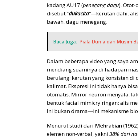
kadang AU17 (
penegang dagu
). Otot
disebut “
dukacita
”—kerutan dahi, alis
bawah, dagu menegang.
Baca Juga:
Piala Dunia dan Musim 
Dalam beberapa video yang saya ama
mendiang suaminya di hadapan mass
berulang: kerutan yang konsisten di 
kalimat. Ekspresi ini tidak hanya bisa
otomatis. Mirror neuron menyala, la
bentuk facial mimicry ringan: alis 
Ini bukan drama—ini mekanisme biol
Menurut studi dari
Mehrabian
(1962)
elemen non-verbal, yakni
38% dari na