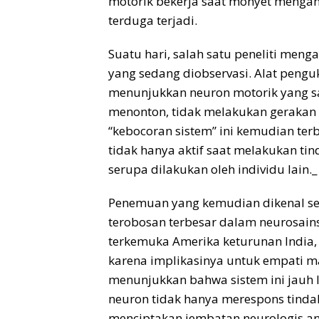
motorik bekerja saat monyet menga
terduga terjadi.
Suatu hari, salah satu peneliti men
yang sedang diobservasi. Alat penguk
menunjukkan neuron motorik yang sa
menonton, tidak melakukan geraka
“kebocoran sistem” ini kemudian terbuk
tidak hanya aktif saat melakukan tin
serupa dilakukan oleh individu lain._
Penemuan yang kemudian dikenal se
terobosan terbesar dalam neurosain
terkemuka Amerika keturunan India,
karena implikasinya untuk empati m
menunjukkan bahwa sistem ini jauh 
neuron tidak hanya merespons tindak
menciptakan jembatan neurologis a