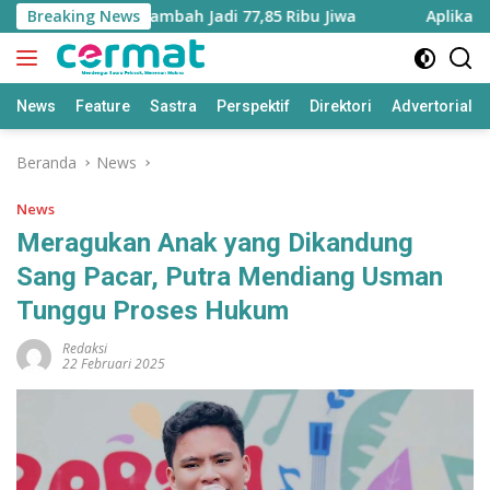
Langsung
ku Utara Bertambah Jadi 77,85 Ribu Jiwa
Breaking News
Aplikasi ‘Tera
ke
konten
News
Feature
Sastra
Perspektif
Direktori
Advertorial
Beranda
News
News
Meragukan Anak yang Dikandung
Sang Pacar, Putra Mendiang Usman
Tunggu Proses Hukum
Redaksi
22 Februari 2025